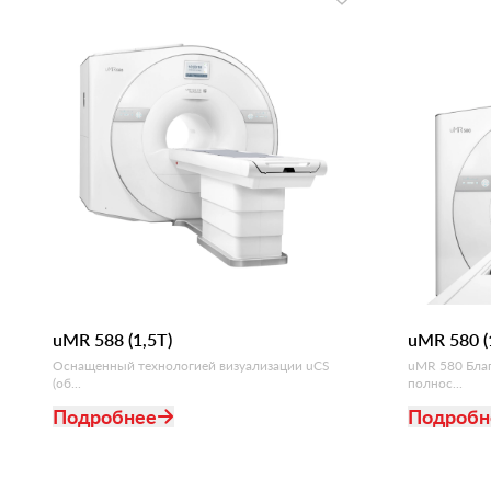
uMR 588 (1,5T)
uMR 580 (
Оснащенный технологией визуализации uCS
uMR 580 Благ
(об...
полнос...
Подробнее
Подробн