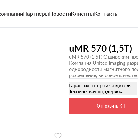
компании
Партнеры
Новости
Клиенты
Контакты
uMR 570 (1,5T)
uMR 570 (1.5Т) С широким пр
Компания United Imaging раз
однородности магнитного пол
разрешение, высокое качеств
Гарантия от производителя
Техническая поддержка
Отправить КП