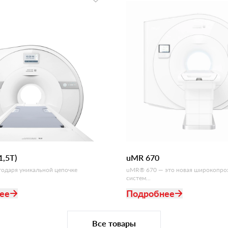
1,5T)
uMR 670
одаря уникальной цепочке
uMR® 670 — это новая широкопро
систем...
ее
Подробнее
Все товары