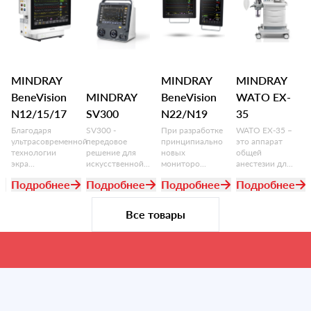
MINDRAY
MINDRAY
MINDRAY
BeneVision
MINDRAY
BeneVision
WATO EX-
N12/15/17
SV300
N22/N19
35
Благодаря
SV300 -
При разработке
WATO EX-35 –
ультрасовременной
передовое
принципиально
это аппарат
технологии
решение для
новых
общей
экра...
искусственной...
мониторо...
анестезии дл...
Подробнее
Подробнее
Подробнее
Подробнее
Все товары