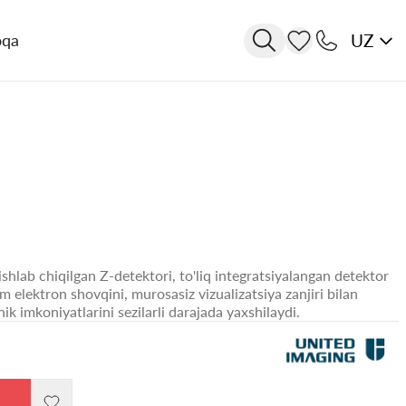
UZ
oqa
hlab chiqilgan Z-detektori, to'liq integratsiyalangan detektor
 elektron shovqini, murosasiz vizualizatsiya zanjiri bilan
ik imkoniyatlarini sezilarli darajada yaxshilaydi.