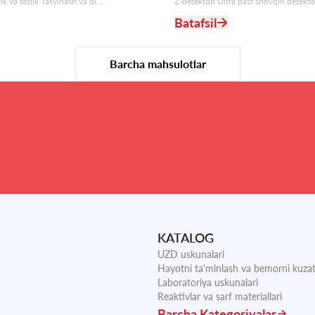
 va tezlik Tasvirlash va di...
Z-detektori Ultra past shovqin detektori
Batafsil
Barcha mahsulotlar
KATALOG
UZD uskunalari
Hayotni ta'minlash va bemorni kuzat
Laboratoriya uskunalari
Reaktivlar va sarf materiallari
Barcha Kategoriyalar