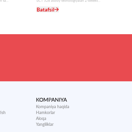
 ta...
uCT 528 asosiy texnologiyalari Z-detekt...
Batafsil
KOMPANIYA
Kompaniya haqida
ish
Hamkorlar
Aloqa
Yangiliklar