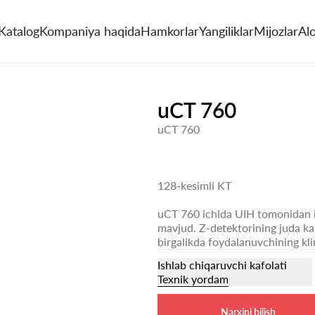
Katalog
Kompaniya haqida
Hamkorlar
Yangiliklar
Mijozlar
Al
uCT 760
uCT 760
128-kesimli KT
uCT 760 ichida UIH tomonidan is
mavjud. Z-detektorining juda kam
birgalikda foydalanuvchining klin
Ishlab chiqaruvchi kafolati
Texnik yordam
Narxini bilish