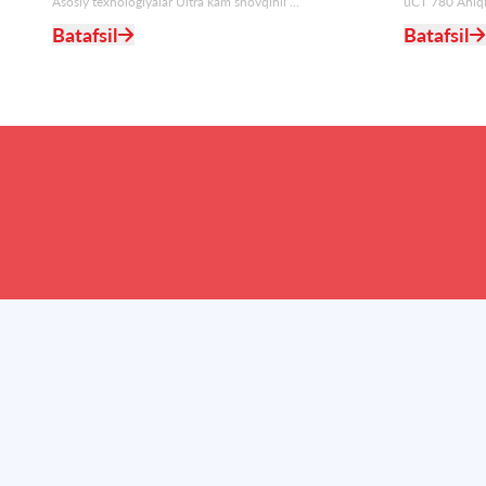
Asosiy texnologiyalar Ultra kam shovqinli ...
uCT 780 Aniqlik
Batafsil
Batafsil