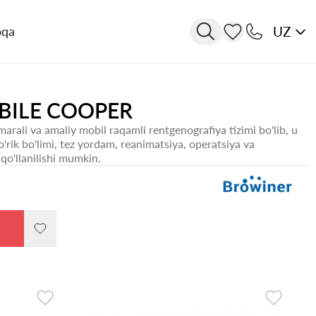
UZ
oqa
BILE COOPER
arali va amaliy mobil raqamli rentgenografiya tizimi bo'lib, u
o'rik bo'limi, tez yordam, reanimatsiya, operatsiya va
qo'llanilishi mumkin.