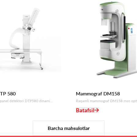
TP 580
Mammograf DM158
panel detektori DTP580 dinami...
Raqamli mammograf DM158 mos optik-
Batafsil
Barcha mahsulotlar