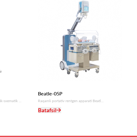
Beatle-05P
sxematik ...
Raqamli portativ rentgen apparati Beatl...
Batafsil