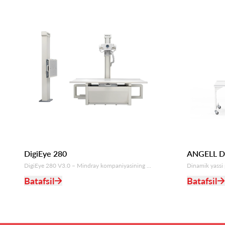
DigiEye 280
ANGELL D
DigiEye 280 V3.0 – Mindray kompaniyasining ...
Dinamik yassi 
Batafsil
Batafsil