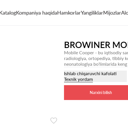
Katalog
Kompaniya haqida
Hamkorlar
Yangiliklar
Mijozlar
Al
BROWINER MO
Mobile Cooper - bu iqtisodiy sam
radiologiya, ortopediya, tibbiy k
neonatologiya bo'limlarida keng 
Ishlab chiqaruvchi kafolati
Texnik yordam
Narxini bilish