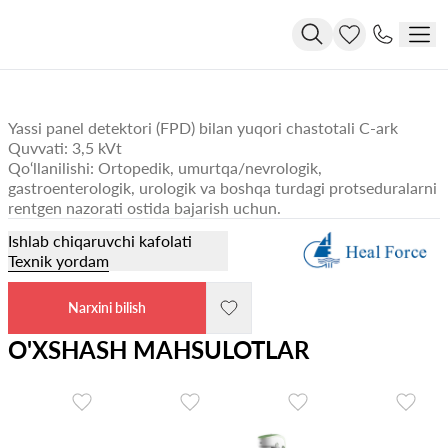
Yassi panel detektori (FPD) bilan yuqori chastotali C-ark
Quvvati: 3,5 kVt
Qo‘llanilishi: Ortopedik, umurtqa/nevrologik,
gastroenterologik, urologik va boshqa turdagi protseduralarni
rentgen nazorati ostida bajarish uchun.
Ishlab chiqaruvchi kafolati
Texnik yordam
Narxini bilish
O'XSHASH MAHSULOTLAR