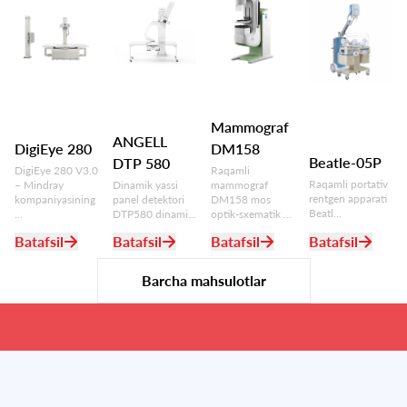
Mammograf
ANGELL
DigiEye 280
DM158
Beatle-05P
DTP 580
DigiEye 280 V3.0
Raqamli
Raqamli portativ
– Mindray
Dinamik yassi
mammograf
rentgen apparati
kompaniyasining
panel detektori
DM158 mos
Beatl...
...
DTP580 dinami...
optik-sxematik ...
Batafsil
Batafsil
Batafsil
Batafsil
Barcha mahsulotlar