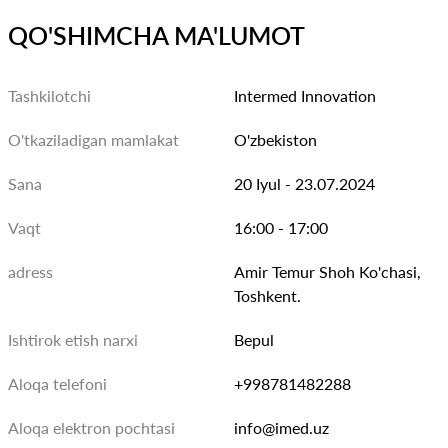
QO'SHIMCHA MA'LUMOT
Tashkilotchi
Intermed Innovation
O'tkaziladigan mamlakat
O'zbekiston
Sana
20 Iyul - 23.07.2024
Vaqt
16:00 - 17:00
adress
Amir Temur Shoh Ko'chasi,
Toshkent.
Ishtirok etish narxi
Bepul
Aloqa telefoni
+998781482288
Aloqa elektron pochtasi
info@imed.uz