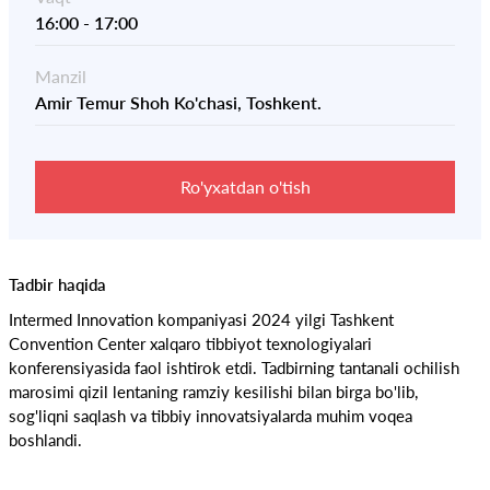
16:00
-
17:00
Manzil
Amir Temur Shoh Ko'chasi, Toshkent.
Ro'yxatdan o'tish
Tadbir haqida
Intermed Innovation kompaniyasi 2024 yilgi Tashkent
Convention Center xalqaro tibbiyot texnologiyalari
konferensiyasida faol ishtirok etdi. Tadbirning tantanali ochilish
marosimi qizil lentaning ramziy kesilishi bilan birga bo'lib,
sog'liqni saqlash va tibbiy innovatsiyalarda muhim voqea
boshlandi.