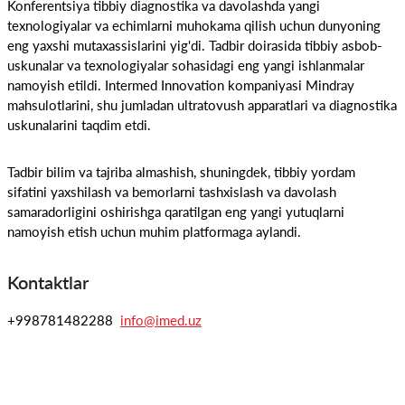
Konferentsiya tibbiy diagnostika va davolashda yangi
texnologiyalar va echimlarni muhokama qilish uchun dunyoning
eng yaxshi mutaxassislarini yig'di. Tadbir doirasida tibbiy asbob-
uskunalar va texnologiyalar sohasidagi eng yangi ishlanmalar
namoyish etildi. Intermed Innovation kompaniyasi Mindray
mahsulotlarini, shu jumladan ultratovush apparatlari va diagnostika
uskunalarini taqdim etdi.
Tadbir bilim va tajriba almashish, shuningdek, tibbiy yordam
sifatini yaxshilash va bemorlarni tashxislash va davolash
samaradorligini oshirishga qaratilgan eng yangi yutuqlarni
namoyish etish uchun muhim platformaga aylandi.
Kontaktlar
+998781482288
info@imed.uz